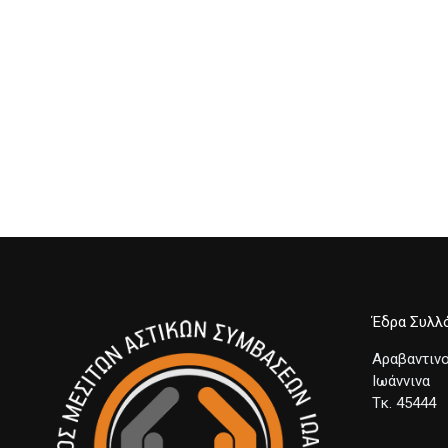
Έδρα Συλλ
Αραβαντινο
Ιωάννινα
Τκ. 45444