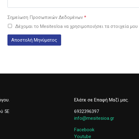
Σημείωση Προσωπικών Δεδομένων
*
Δέχομαι το MesitesIoa να χρησιμοποιήσει τα στοιχεία μου 
Αποστολή Μηνύματος
όγου
Ελάτε σε Επαφή Μαζί μας
ύ 5Ε
6932396397
info@mesitesioa.gr
Facebook
Youtube