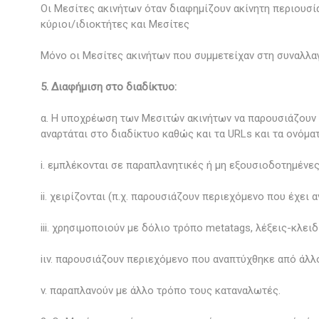
Οι Μεσίτες ακινήτων όταν διαφημίζουν ακίνητη περιουσί
κύριοι/ιδιοκτήτες και Μεσίτες
Μόνο οι Μεσίτες ακινήτων που συμμετείχαν στη συναλλα
5. Διαφήμιση στο διαδίκτυο:
α. Η υποχρέωση των Μεσιτών ακινήτων να παρουσιάζουν μ
αναρτάται στο διαδίκτυο καθώς και τα URLs και τα ονόμ
i. εμπλέκονται σε παραπλανητικές ή μη εξουσιοδοτημένε
ii. χειρίζονται (π.χ. παρουσιάζουν περιεχόμενο που έχε
iii. χρησιμοποιούν με δόλιο τρόπο metatags, λέξεις-κλει
iιv. παρουσιάζουν περιεχόμενο που αναπτύχθηκε από άλλ
v. παραπλανούν με άλλο τρόπο τους καταναλωτές.