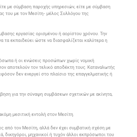
είτε με σύμβαση παροχής υπηρεσιών, είτε με σύμβαση
ας του με τον Μεσίτη- μέλος Συλλόγου της
μβασης εργασίας ορισμένου ή αορίστου χρόνου. Την
α τα εκπαιδεύει ώστε να διασφαλίζεται καλύτερα η
 πρόσωπα ή οι ενώσεις προσώπων χωρίς νομική
όσον αποτελούν τον τελικό αποδέκτη τους. Καταναλωτής
εφόσον δεν ενεργεί στο πλαίσιο της επαγγελματικής ή
άβηση για την σύναψη συμβάσεων σχετικών με ακίνητα,
ακόμη μεσιτική εντολή στον Μεσίτη.
ες από τον Μεσίτη, αλλά δεν έχει συμβατική σχέση με
κά, δικηγόροι, μηχανικοί ή τυχόν άλλοι εκπρόσωποι του