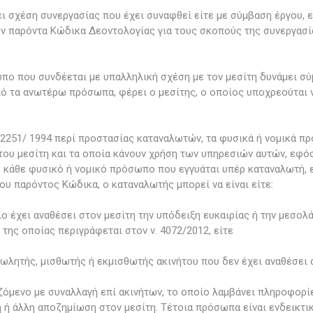
ει σχέση συνεργασίας που έχει συναφθεί είτε με σύμβαση έργου, 
τον παρόντα Κώδικα Δεοντολογίας για τους σκοπούς της συνεργασί
πο που συνδέεται με υπαλληλική σχέση με τον μεσίτη δυνάμει σύ
ό τα ανωτέρω πρόσωπα, φέρει ο μεσίτης, ο οποίος υποχρεούται ν
 ν. 2251/ 1994 περί προστασίας καταναλωτών, τα φυσικά ή νομικά
του μεσίτη και τα οποία κάνουν χρήση των υπηρεσιών αυτών, εφ
β) κάθε φυσικό ή νομικό πρόσωπο που εγγυάται υπέρ καταναλωτή, 
ου παρόντος Κώδικα, ο καταναλωτής μπορεί να είναι είτε:
ο έχει αναθέσει στον μεσίτη την υπόδειξη ευκαιρίας ή την μεσολ
της οποίας περιγράφεται στον ν. 4072/2012, είτε
πωλητής, μισθωτής ή εκμισθωτής ακινήτου που δεν έχει αναθέσει 
ζόμενο με συναλλαγή επί ακινήτων, το οποίο λαμβάνει πληροφορί
βή ή άλλη αποζημίωση στον μεσίτη. Τέτοια πρόσωπα είναι ενδεικτι