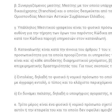
β. Συνεργαζόμενος μεσίτης: Μεσίτης με τον οποίο υπάρχ
δικαιόχρησης (franchise) και ο οποίος δεσμεύεται από 
Ομοσπονδίας Μεσιτών Αστικών Συμβάσεων Ελλάδος.
γ. Υπάλληλος Μεσιτικού γραφείου είναι το φυσικό πρόσω
ευθύνη για την τήρηση των όρων του παρόντος Κώδικα απ
κατά τον Κώδικα παροχή υπηρεσιών στον καταναλωτή.
δ. Καταναλωτής είναι κατά την έννοια του άρθρου 1 του
προσωπικότητα για τα οποία προορίζονται οι υπηρεσίες 
είναι και: α) κάθε αποδέκτης διαφημιστικού μηνύματος, 
επιχειρηματικής δραστηριότητάς του. Για τους σκοπούς τ
i) Εντολέας, δηλαδή το φυσικό ή νομικό πρόσωπο το οποί
με έγγραφη εντολή, ο τύπος και το ελάχιστο περιεχόμενο 
ii) Εν δυνάμει πελάτης, δηλαδή ο υποψήφιος αγοραστής, 
ε. Τρίτο μέρος είναι ένα φυσικό ή νομικό πρόσωπο σχετι
αυτόν ή την εταιρεία του και το οποίο δεν οφείλει αμοι