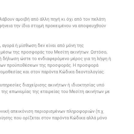
λάβουν αμοιβή από άλλη πηγή κι όχι από τον πελάτη
φήνεια την ίδια στιγμή προκειμένου να αποφευχθούν
αγορά ή μίσθωση δεν είναι από μόνη της
η μέσω της προσφοράς του Μεσίτη ακινήτων. Ωστόσο,
ική δήλωση ώστε το ενδιαφερόμενο μέρος για τη λήψη ή
ι των προϋποθέσεων της προσφοράς. Η προσφορά
νομοθεσίας και στον παρόντα Κώδικα δεοντολογίας.
υπηρεσίες διαχείρισης ακινήτων ή ιδιοκτησίας υπό
 της επωνυμίας της εταιρείας του Μεσίτη ακινήτων με
ονική απεικόνιση περιορισμένων πληροφοριών (π.χ.
ποίησης που ορίζεται στον παρόντα Κώδικα αλλά μόνο