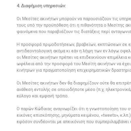
4. Διαφήμιση υπηρεσιών:
Οι Μεσίτες ακινήτων μπορούν να παρουσιάζουν τις υπηρε
τους υπό την προϋπόθεση ότι η πιθανότητα ο Μεσίτης ακ
φαινόμενα που παραβιάζουν τις διατάξεις περί ανταγωνι
Η προσφορά πριμοδοτήσεων, βραβείων, εκπτώσεων σε εμπ
αντιδεοντολογική ακόμα κι εάν η λήψη των εν λόγω οφε
οι Μεσίτες ακινήτων πρέπει να επιδεικνύουν επιμέλεια κ
ωφέλεια από την προσφορά του Μεσίτη ακινήτων να έχε
κινήτρων για πραγματοποίηση επιχειρηματικών δραστηριο
Οι Μεσίτες ακινήτων δεν θα διαφημίζουν ούτε θα επιτρ
ανάθεση εντολής σε οποιοδήποτε μέσο (π.χ. ηλεκτρονικά,
εύλογο και εμφανή τρόπο.
Ο παρών Κώδικας αναγνωρίζει ότι η γνωστοποίηση του ον
εικόνες επισκόπησης, μηνύματα κειμένου, «tweets», κ.λπ
εφόσον συνδέονται με απεικόνιση που συμπεριλαμβάνει 