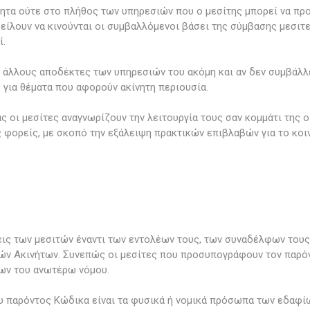
τητα ούτε στο πλήθος των υπηρεσιών που ο μεσίτης μπορεί να πρ
ίλουν να κινούνται οι συμβαλλόμενοι βάσει της σύμβασης μεσιτε
ί.
όν άλλους αποδέκτες των υπηρεσιών του ακόμη και αν δεν συμβάλλ
για θέματα που αφορούν ακίνητη περιουσία.
 οι μεσίτες αναγνωρίζουν την λειτουργία τους σαν κομμάτι της 
 φορείς, με σκοπό την εξάλειψη πρακτικών επιβλαβών για το κοι
ις των μεσιτών έναντι των εντολέων τους, των συναδέλφων τους
ών Ακινήτων. Συνεπώς οι μεσίτες που προσυπογράφουν τον παρόν
εων του ανωτέρω νόμου.
του παρόντος Κώδικα είναι τα φυσικά ή νομικά πρόσωπα των εδαφί