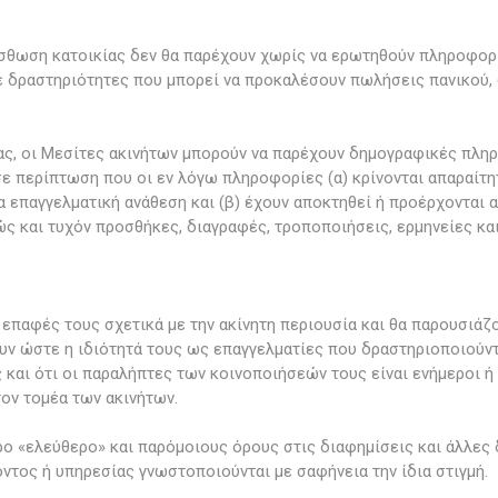
σθωση κατοικίας δεν θα παρέχουν χωρίς να ερωτηθούν πληροφορίε
ε δραστηριότητες που μπορεί να προκαλέσουν πωλήσεις πανικού,
ς, οι Μεσίτες ακινήτων μπορούν να παρέχουν δημογραφικές πληρο
 περίπτωση που οι εν λόγω πληροφορίες (α) κρίνονται απαραίτητ
 επαγγελματική ανάθεση και (β) έχουν αποκτηθεί ή προέρχονται α
ς και τυχόν προσθήκες, διαγραφές, τροποποιήσεις, ερμηνείες κα
τις επαφές τους σχετικά με την ακίνητη περιουσία και θα παρουσι
υν ώστε η ιδιότητά τους ως επαγγελματίες που δραστηριοποιούντ
και ότι οι παραλήπτες των κοινοποιήσεών τους είναι ενήμεροι ή 
ον τομέα των ακινήτων.
ο «ελεύθερο» και παρόμοιους όρους στις διαφημίσεις και άλλες 
τος ή υπηρεσίας γνωστοποιούνται με σαφήνεια την ίδια στιγμή.