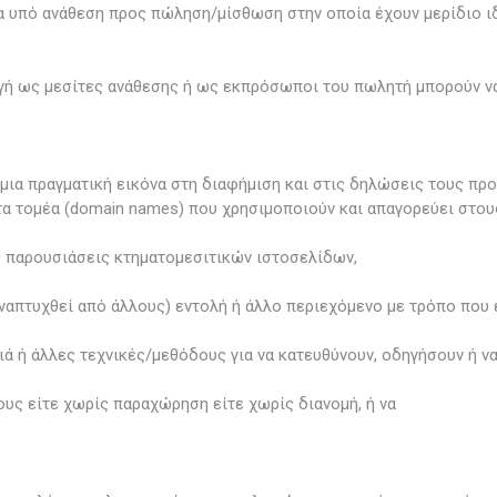
α υπό ανάθεση προς πώληση/μίσθωση στην οποία έχουν μερίδιο ι
γή ως μεσίτες ανάθεσης ή ως εκπρόσωποι του πωλητή μπορούν να 
ια πραγματική εικόνα στη διαφήμιση και στις δηλώσεις τους προ
ατα τομέα (domain names) που χρησιμοποιούν και απαγορεύει στου
ς παρουσιάσεις κτηματομεσιτικών ιστοσελίδων,
ι αναπτυχθεί από άλλους) εντολή ή άλλο περιεχόμενο με τρόπο που
διά ή άλλες τεχνικές/μεθόδους για να κατευθύνουν, οδηγήσουν ή ν
ους είτε χωρίς παραχώρηση είτε χωρίς διανομή, ή να