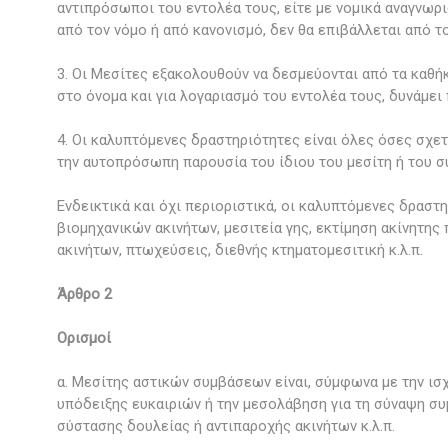
αντιπρόσωποι του εντολέα τους, είτε με νομικά αναγνω
από τον νόμο ή από κανονισμό, δεν θα επιβάλλεται από 
3. Οι Μεσίτες εξακολουθούν να δεσμεύονται από τα καθή
στο όνομα και για λογαριασμό του εντολέα τους, δυνάμει
4. Οι καλυπτόμενες δραστηριότητες είναι όλες όσες σχετ
την αυτοπρόσωπη παρουσία του ίδιου του μεσίτη ή του συ
Ενδεικτικά και όχι περιοριστικά, οι καλυπτόμενες δραστη
βιομηχανικών ακινήτων, μεσιτεία γης, εκτίμηση ακίνητης
ακινήτων, πτωχεύσεις, διεθνής κτηματομεσιτική κ.λ.π.
Άρθρο 2
Ορισμοί
α. Μεσίτης αστικών συμβάσεων είναι, σύμφωνα με την ισ
υπόδειξης ευκαιριών ή την μεσολάβηση για τη σύναψη σ
σύστασης δουλείας ή αντιπαροχής ακινήτων κ.λ.π.