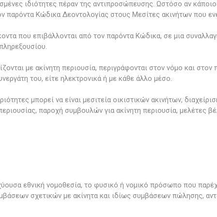
ρισμένες ιδιότητες πέραν της αντιπροσώπευσης. Ωστόσο αν κάποι
τον παρόντα Κώδικα Δεοντολογίας στους Μεσίτες ακινήτων που εν
κοντα που επιβάλλονται από τον παρόντα Κώδικα, σε μια συναλλαγ
 πληρεξουσίου.
ίζονται με ακίνητη περιουσία, περιγράφονται στον νόμο και στον 
νεργάτη του, είτε ηλεκτρονικά ή με κάθε άλλο μέσο.
ριότητες μπορεί να είναι μεσιτεία οικιστικών ακινήτων, διαχείρι
 περιουσίας, παροχή συμβουλών για ακίνητη περιουσία, μελέτες βέ
χύουσα εθνική νομοθεσία, το φυσικό ή νομικό πρόσωπο που παρέχ
υμβάσεων σχετικών με ακίνητα και ιδίως συμβάσεων πώλησης, αντ