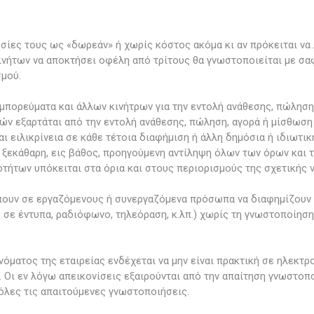
σίες τους ως «δωρεάν» ή χωρίς κόστος ακόμα κι αν πρόκειται να 
ινήτων να αποκτήσει οφέλη από τρίτους θα γνωστοποιείται με σα
σμού.
ορεύματα και άλλων κινήτρων για την εντολή ανάθεσης, πώληση, 
λών εξαρτάται από την εντολή ανάθεσης, πώληση, αγορά ή μίσθωσ
αι ειλικρίνεια σε κάθε τέτοια διαφήμιση ή άλλη δημόσια ή ιδιωτ
ι ξεκάθαρη, εις βάθος, προηγούμενη αντίληψη όλων των όρων κα
τήτων υπόκειται στα όρια και στους περιορισμούς της σχετικής 
έπουν σε εργαζόμενους ή συνεργαζόμενα πρόσωπα να διαφημίζουν 
 σε έντυπα, ραδιόφωνο, τηλεόραση, κ.λπ.) χωρίς τη γνωστοποίηση
όματος της εταιρείας ενδέχεται να μην είναι πρακτική σε ηλεκτρ
.). Οι εν λόγω απεικονίσεις εξαιρούνται από την απαίτηση γνωστο
όλες τις απαιτούμενες γνωστοποιήσεις.