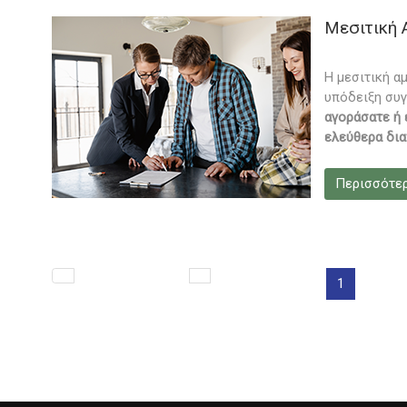
Μεσιτική 
Η μεσιτική α
υπόδειξη συγ
αγοράσατε ή 
ελεύθερα δια
Περισσότε
1