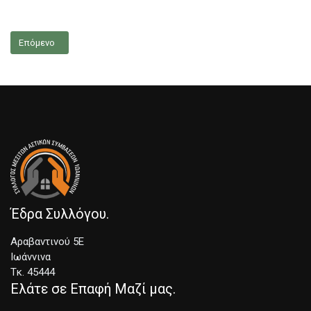
Επόμενο άρθρο: Διοικητικό Συμβούλιο
Επόμενο
Έδρα Συλλόγου
Αραβαντινού 5Ε
Ιωάννινα
Τκ. 45444
Ελάτε σε Επαφή Μαζί μας