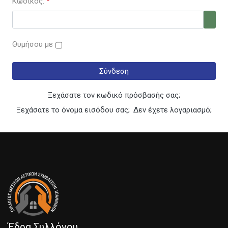
Κωδικός:
*
Εμφά
Θυμήσου με
Σύνδεση
Ξεχάσατε τον κωδικό πρόσβασής σας;
Ξεχάσατε το όνομα εισόδου σας;
Δεν έχετε λογαριασμό;
Έδρα Συλλόγου