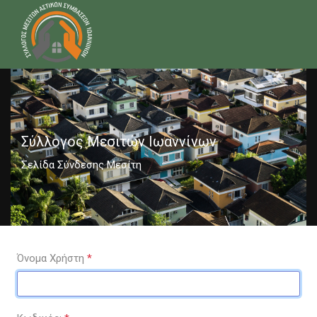
Σύλλογος Μεσιτών Ιωαννίνων
Σελίδα Σύνδεσης Μεσίτη
Όνομα Χρήστη
*