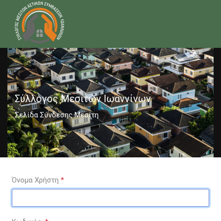
Σύλλογος Μεσιτών Ιωαννίνων
Σελίδα Σύνδεσης Μεσίτη
Όνομα Χρήστη
*