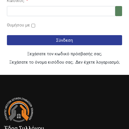
Κωδικός:
*
Εμφά
Θυμήσου με
Σύνδεση
Ξεχάσατε τον κωδικό πρόσβασής σας;
Ξεχάσατε το όνομα εισόδου σας;
Δεν έχετε λογαριασμό;
Έδρα Συλλόγου