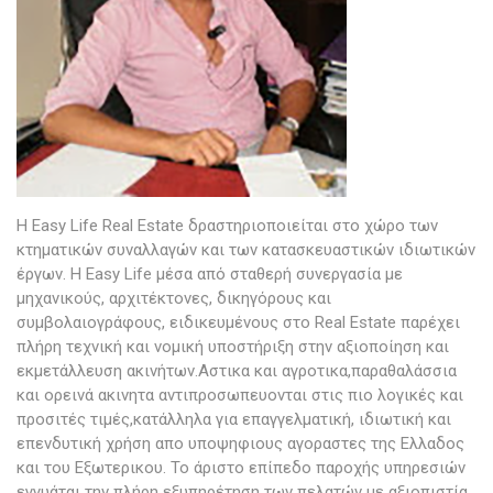
Η Εasy Life Real Estate δραστηριοποιείται στο χώρο των
κτηματικών συναλλαγών και των κατασκευαστικών ιδιωτικών
έργων. Η Easy Life μέσα από σταθερή συνεργασία με
μηχανικούς, αρχιτέκτονες, δικηγόρους και
συμβολαιογράφους, ειδικευμένους στο Real Estate παρέχει
πλήρη τεχνική και νομική υποστήριξη στην αξιοποίηση και
εκμετάλλευση ακινήτων.Αστικα και αγροτικα,παραθαλάσσια
και ορεινά ακινητα αντιπροσωπευονται στις πιο λογικές και
προσιτές τιμές,κατάλληλα για επαγγελματική, ιδιωτική και
επενδυτική χρήση απο υποψηφιους αγοραστες της Ελλαδος
και του Εξωτερικου. Το άριστο επίπεδο παροχής υπηρεσιών
εγγυάται την πλήρη εξυπηρέτηση των πελατών με αξιοπιστία,