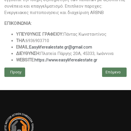
συνέπεια και επαγγελματισμό. Επιπλεον παροχες:
Ενεργειακες πιστοποιησεις και διαχείριση ARBNB
ΕΠΙΚΟΙΝΩΝΙΑ:
ΥΠΕΥΘΥΝΟΣ ΓΡΑΦΕΙΟΥ:
Πάντας Κωνσταντίνος
ΤΗΛ:
6936903710
EMAIL:
Easyliferealestate.gr@gmail.com
ΔΙΕΥΘΥΝΣΗ:
Πλατεία Πάργης 20Α, 45333, Ιωάννινα
WEBSITE:
https://www.easyliferealestate.gr
Προηγούμενο άρθρο: FACE REAL ESTATE
Επόμενο άρθρ
Προηγ
Επόμενο