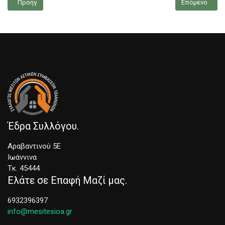
Προηγούμενο άρθρο: ΦΙΝΟΣ ΜΕΣΙΤΙΚΟ
Επόμενο άρθρο
Προηγ
Επόμενο
Έδρα Συλλόγου
Αραβαντινού 5Ε
Ιωάννινα
Τκ. 45444
Ελάτε σε Επαφή Μαζί μας
6932396397
info@mesitesioa.gr