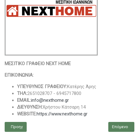
ΜΕΣΙΤΙΚΟ ΓΡΑΦΕΙΟ NEXT HOME
ΕΠΙΚΟΙΝΩΝΙΑ:
ΥΠΕΥΘΥΝΟΣ ΓΡΑΦΕΙΟΥ:
Κατέρης Άρης
ΤΗΛ:
2651028707 - 6945717800
EMAIL:
info@nexthome.gr
ΔΙΕΥΘΥΝΣΗ:
Χρήστου Κάτσαρη 14
WEBSITE:
https://www.nexthome.gr
Προηγούμενο άρθρο: Ma-Ster Services
Επόμενο άρθρ
Προηγ
Επόμενο